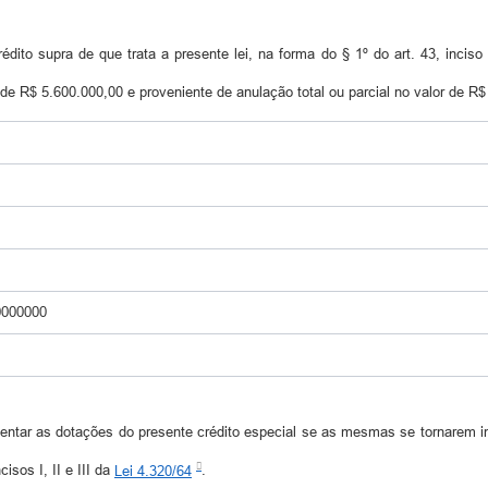
dito supra de que trata a presente lei, na forma do § 1º do art. 43, inciso 
de R$ 5.600.000,00 e proveniente de anulação total ou parcial no valor de R
0000000
ntar as dotações do presente crédito especial se as mesmas se tornarem insuf
isos I, II e III da
Lei 4.320/64
.