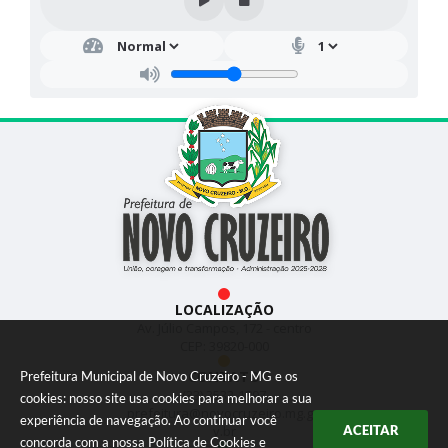
LOCALIZAÇÃO
Av. Júlio Campos, 172 - centro
CEP: 39820-000
CONTATO
Prefeitura Municipal de Novo Cruzeiro - MG e os
(33) 3533-1897
cookies: nosso site usa cookies para melhorar a sua
prefeitura@novocruzeiro.mg.go
experiência de navegação. Ao continuar você
v.br
ACEITAR
concorda com a nossa
Política de Cookies
e