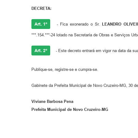
DECRETA:
Art. 1º
-
Fica exonerado o Sr.
LEANDRO OLIVEI
***.154.***-24 lotado na Secretaria de Obras e Serviços Ur
Art. 2º
-
Este decreto entrará em vigor na data da su
Publique-se, registre-se e cumpra-se.
Gabinete da Prefeita Municipal de Novo Cruzeiro-MG, 30 d
Viviane Barbosa Pena
Prefeita Municipal de Novo Cruzeiro-MG