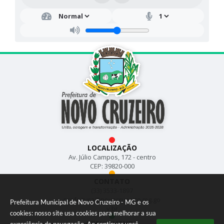
LOCALIZAÇÃO
Av. Júlio Campos, 172 - centro
CEP: 39820-000
CONTATO
(33) 3533-1897
prefeitura@novocruzeiro.mg.go
Prefeitura Municipal de Novo Cruzeiro - MG e os
v.br
cookies: nosso site usa cookies para melhorar a sua
ATENDIMENTO