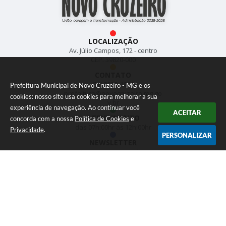
LOCALIZAÇÃO
Av. Júlio Campos, 172 - centro
CEP: 39820-000
CONTATO
(33) 3533-1897
Prefeitura Municipal de Novo Cruzeiro - MG e os
prefeitura@novocruzeiro.mg.go
cookies: nosso site usa cookies para melhorar a sua
v.br
experiência de navegação. Ao continuar você
ACEITAR
ATENDIMENTO
concorda com a nossa
Política de Cookies
e
das 07h:00hr às 12h:00hr
Privacidade
.
PERSONALIZAR
NEWSLETTER
Inscreva-se e receba
informativos
CADASTRAR
Versão do Sistema:
3.5.3 - 19/06/2026
Portal atualizado em:
07/08/2026 15:43
Dados Abertos