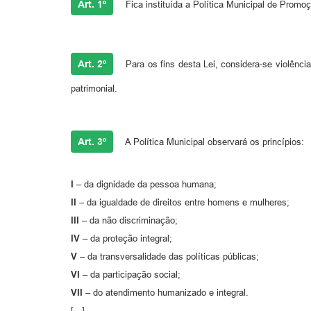
Art. 1º
Fica instituída a Política Municipal de Promo
Art. 2º
Para os fins desta Lei, considera-se violênci
patrimonial.
Art. 3º
A Política Municipal observará os princípios:
I –
da dignidade da pessoa humana;
II –
da igualdade de direitos entre homens e mulheres;
III –
da não discriminação;
IV –
da proteção integral;
V –
da transversalidade das políticas públicas;
VI –
da participação social;
VII –
do atendimento humanizado e integral.
[...]