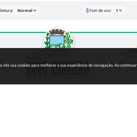
leitura:
Tom de voz:
CON
(33) 3
ntro
prefeitura@no
so site usa cookies para melhorar a sua experiência de navegação. Ao continu
v
o do Sistema:
3.5.3 - 19/06/2026
Portal atualizado em:
07/08/2026 15:43
Dado
opyright Instar - 2006-2026. Todos os direitos reservados -
Instar Tecnol