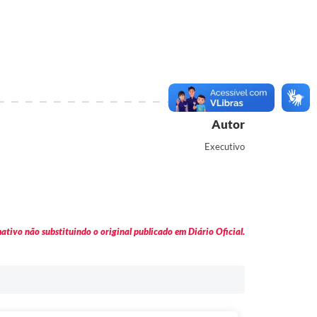
Autor
Executivo
tivo não substituindo o original publicado em Diário Oficial.