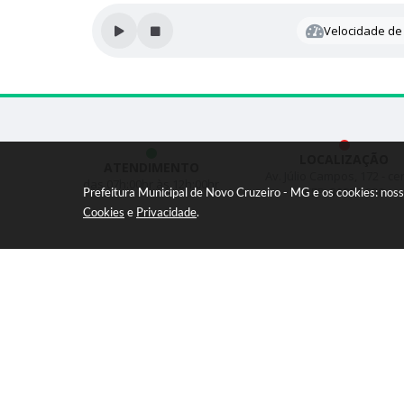
Velocidade de 
LOCALIZAÇÃO
ATENDIMENTO
Av. Júlio Campos, 172 - ce
das 07h:00hr às 12h:00hr
CEP: 39820-000
Prefeitura Municipal de Novo Cruzeiro - MG e os cookies: nos
Cookies
e
Privacidade
.
Versã
© C