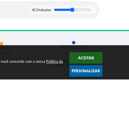
Volume
NEWSLETTER
TATO
Inscreva-se e receba
533-1897
informativos
ACEITAR
vocruzeiro.mg.go
ar você concorda com a nossa
Política de
.br
CADASTRAR
PERSONALIZAR
s Abertos
ogia