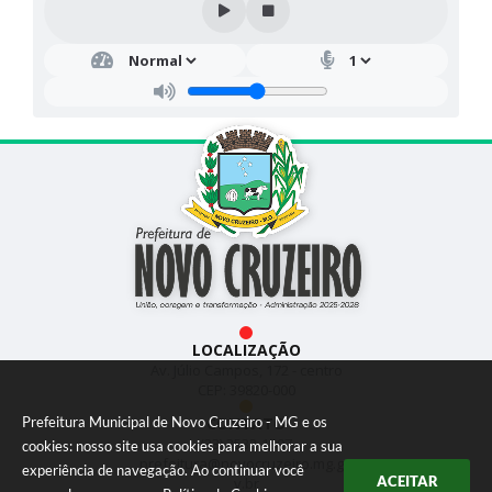
LOCALIZAÇÃO
Av. Júlio Campos, 172 - centro
CEP: 39820-000
CONTATO
Prefeitura Municipal de Novo Cruzeiro - MG e os
(33) 3533-1897
cookies: nosso site usa cookies para melhorar a sua
prefeitura@novocruzeiro.mg.go
experiência de navegação. Ao continuar você
ACEITAR
v.br