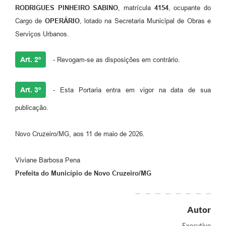
RODRIGUES PINHEIRO SABINO
, matrícula
4154
, ocupante do
Cargo de
OPERÁRIO
, lotado na Secretaria Municipal de Obras e
Serviços Urbanos.
Art. 2º
- Revogam-se as disposições em contrário.
Art. 3º
- Esta Portaria entra em vigor na data de sua
publicação.
Novo Cruzeiro/MG, aos 11 de maio de 2026.
Viviane Barbosa Pena
Prefeita do Município de Novo Cruzeiro/MG
Autor
Executivo