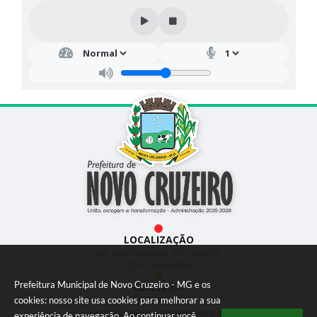
LOCALIZAÇÃO
Av. Júlio Campos, 172 - centro
CEP: 39820-000
Prefeitura Municipal de Novo Cruzeiro - MG e os
CONTATO
(33) 3533-1897
cookies: nosso site usa cookies para melhorar a sua
prefeitura@novocruzeiro.mg.go
experiência de navegação. Ao continuar você