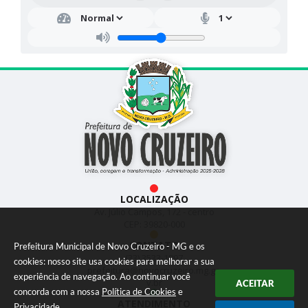
LOCALIZAÇÃO
Av. Júlio Campos, 172 - centro
CEP: 39820-000
CONTATO
Prefeitura Municipal de Novo Cruzeiro - MG e os
(33) 3533-1897
cookies: nosso site usa cookies para melhorar a sua
prefeitura@novocruzeiro.mg.go
experiência de navegação. Ao continuar você
v.br
ACEITAR
concorda com a nossa
Política de Cookies
e
ATENDIMENTO
Privacidade
.