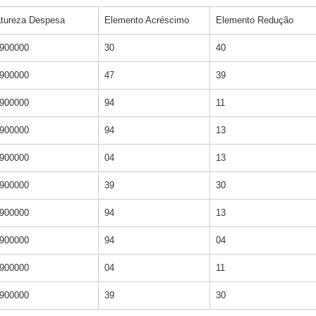
tureza Despesa
Elemento Acréscimo
Elemento Redução
900000
30
40
900000
47
39
900000
94
11
900000
94
13
900000
04
13
900000
39
30
900000
94
13
900000
94
04
900000
04
11
900000
39
30