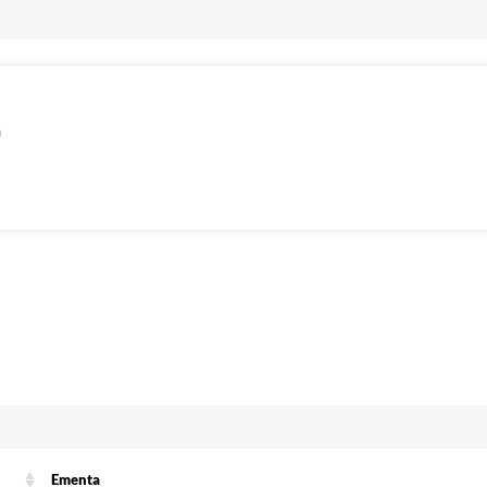
a
Ementa