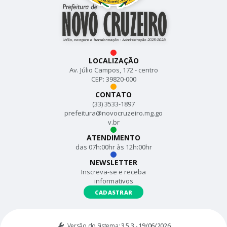
LOCALIZAÇÃO
Av. Júlio Campos, 172 - centro
CEP: 39820-000
CONTATO
(33) 3533-1897
prefeitura@novocruzeiro.mg.go
v.br
ATENDIMENTO
das 07h:00hr às 12h:00hr
NEWSLETTER
Inscreva-se e receba
informativos
CADASTRAR
Versão do Sistema:
3.5.3 - 19/06/2026