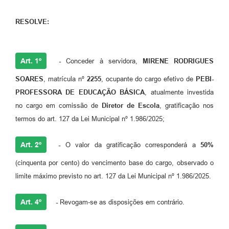
RESOLVE:
Art. 1º
-
Conceder à servidora,
MIRENE RODRIGUES
SOARES
, matrícula nº
2255
, ocupante do cargo efetivo de
PEBI-
PROFESSORA DE EDUCAÇÃO BÁSICA
, atualmente investida
no cargo em comissão de
Diretor de Escola
, gratificação nos
termos do art. 127 da Lei Municipal nº 1.986/2025;
Art. 2º
-
O valor da gratificação corresponderá a
50%
(cinquenta por cento) do vencimento base do cargo, observado o
limite máximo previsto no art. 127 da Lei Municipal nº 1.986/2025.
Art. 4º
-
Revogam-se as disposições em contrário.