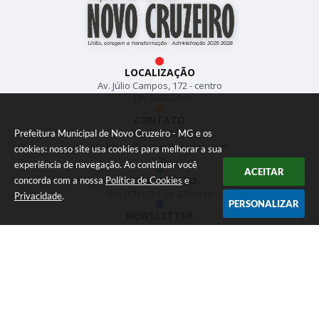
LOCALIZAÇÃO
Av. Júlio Campos, 172 - centro
CEP: 39820-000
CONTATO
(33) 3533-1897
Prefeitura Municipal de Novo Cruzeiro - MG e os
prefeitura@novocruzeiro.mg.go
cookies: nosso site usa cookies para melhorar a sua
v.br
experiência de navegação. Ao continuar você
ACEITAR
ATENDIMENTO
concorda com a nossa
Política de Cookies
e
das 07h:00hr às 12h:00hr
Privacidade
.
PERSONALIZAR
NEWSLETTER
Inscreva-se e receba
informativos
CADASTRAR
Versão do Sistema:
3.5.3 - 19/06/2026
Portal atualizado em:
07/08/2026 15:43
Dados Abertos