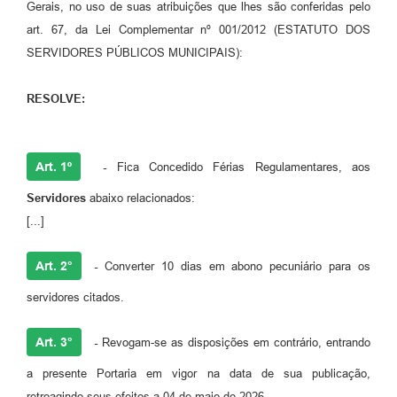
Gerais, no uso de suas atribuições que lhes são conferidas pelo
art. 67, da Lei Complementar nº 001/2012 (ESTATUTO DOS
SERVIDORES PÚBLICOS MUNICIPAIS):
RESOLVE:
Art. 1º
-
Fica Concedido Férias Regulamentares, aos
Servidores
abaixo relacionados:
[...]
Art. 2°
-
Converter 10 dias em abono pecuniário para os
servidores citados.
Art. 3°
-
Revogam-se as disposições em contrário, entrando
a presente Portaria em vigor na data de sua publicação,
retroagindo seus efeitos a 04 de maio de 2026.