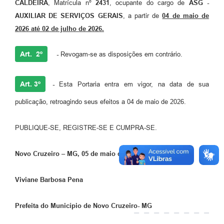
CALDEIRA
, Matrícula nº
2431
, ocupante do cargo de
ASG -
AUXILIAR DE SERVIÇOS GERAIS
, a partir de
04 de maio de
2026 até 02 de julho de 2026.
Art. 2º
-
Revogam-se as disposições em contrário.
Art. 3º
-
Esta Portaria entra em vigor, na data de sua
publicação, retroagindo seus efeitos a 04 de maio de 2026.
PUBLIQUE-SE, REGISTRE-SE E CUMPRA-SE.
Novo Cruzeiro – MG, 05 de maio de 2026.
Viviane Barbosa Pena
Prefeita do Município de Novo Cruzeiro- MG