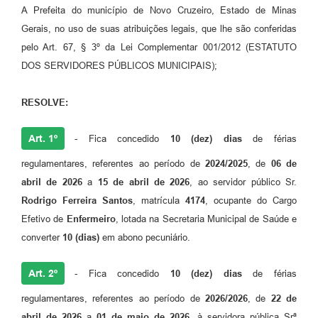
A Prefeita do município de Novo Cruzeiro, Estado de Minas
Gerais, no uso de suas atribuições legais, que lhe são conferidas
pelo Art. 67, § 3º da Lei Complementar 001/2012 (ESTATUTO
DOS SERVIDORES PÚBLICOS MUNICIPAIS);
RESOLVE:
Art. 1º
- Fica concedido
10
(dez)
dias
de férias
regulamentares, referentes ao período de
2024/2025
, de
06 de
abril de 2026
a
15 de abril de 2026
, ao servidor público Sr.
Rodrigo Ferreira Santos
, matrícula
4174
, ocupante do Cargo
Efetivo de
Enfermeiro
, lotada na Secretaria Municipal de Saúde e
converter
10 (dias)
em abono pecuniário.
Art. 2º
- Fica concedido
10
(dez)
dias
de férias
regulamentares, referentes ao período de
2026/2026
, de
22 de
abril de 2026
a
01 de maio de 2026
, à servidora pública Srª