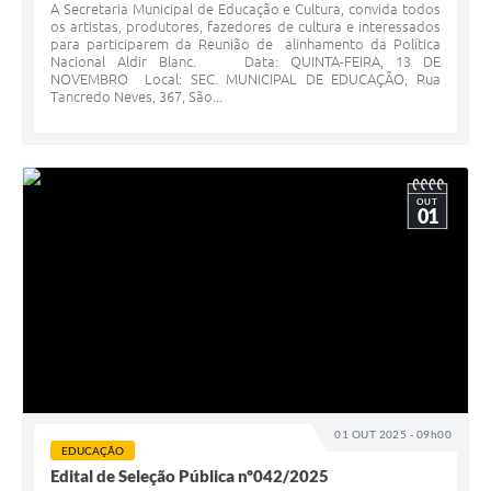
A Secretaria Municipal de Educação e Cultura, convida todos
os artistas, produtores, fazedores de cultura e interessados
para participarem da Reunião de alinhamento da Política
Nacional Aldir Blanc. Data: QUINTA-FEIRA, 13 DE
NOVEMBRO Local: SEC. MUNICIPAL DE EDUCAÇÃO, Rua
Tancredo Neves, 367, São...
OUT
01
01 OUT 2025 - 09h00
EDUCAÇÃO
Edital de Seleção Pública nº042/2025