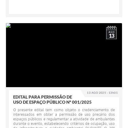
AGO
13
13 AGO 2025 - 13h01
EDITAL PARA PERMISSÃO DE
USO DE ESPAÇO PÚBLICO Nº 001/2025
O presente edital tem como objeto o credenciamento de
interessados em obter a permissão de uso precário dos
espaços públicos e regulamentar a atividade de ambulantes
durante o evento, estabelecendo critérios de ocupação, uso