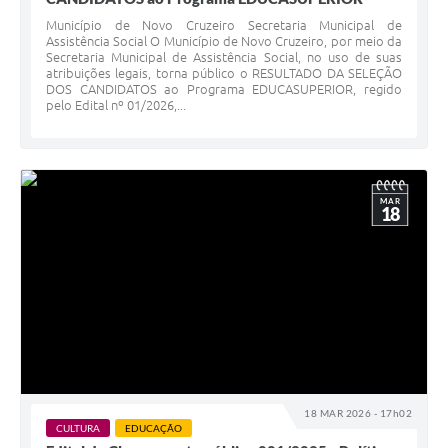
Município de Novo Cruzeiro Secretaria Municipal de
Assistência Social O Município de Novo Cruzeiro, por meio da
Secretaria Municipal de Assistência Social, no uso de suas
atribuições legais, torna público o RESULTADO DA SELEÇÃO
DOS CANDIDATOS ao Programa EDUCASUPERIOR, regido
pelo Edital nº 01/2026,...
MAR
18
18 MAR 2026 - 17h02
CULTURA
EDUCAÇÃO