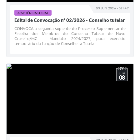
09 JUN 2026 - 09h47
ASSISTÊNCIA SOCIAL
Edital de Convocação nº 02/2026 - Conselho tutelar
CONVOCA a segunda suplente do Processo Suplementar de
Escolha dos Membros do Conselho Tutelar de Novo
Cruzeiro/MG – Mandato 2024/2027, para exercício
temporário da função de Conselheira Tutelar.
JUN
08
08 JUN 2026 - 14h16