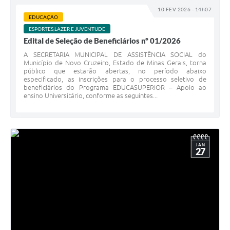
10 FEV 2026 - 14h07
EDUCAÇÃO
ESPORTES,LAZER E JUVENTUDE
Edital de Seleção de Beneficiários nº 01/2026
A SECRETARIA MUNICIPAL DE ASSISTÊNCIA SOCIAL do
Município de Novo Cruzeiro, Estado de Minas Gerais, torna
público que estarão abertas, no período abaixo
especificado, as inscrições para o processo seletivo de
beneficiários do Programa EDUCASUPERIOR – Apoio ao
ensino Universitário, conforme as seguintes...
JAN
27