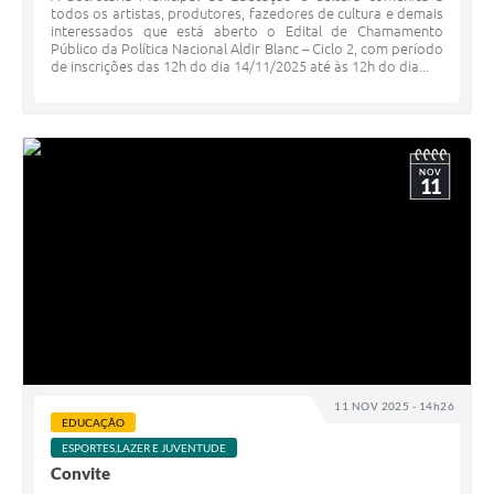
todos os artistas, produtores, fazedores de cultura e demais
interessados que está aberto o Edital de Chamamento
Público da Política Nacional Aldir Blanc – Ciclo 2, com período
de inscrições das 12h do dia 14/11/2025 até às 12h do dia...
NOV
11
11 NOV 2025 - 14h26
EDUCAÇÃO
ESPORTES,LAZER E JUVENTUDE
Convite