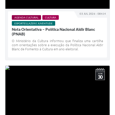
03 JUL 2026 - 08h14
AGENDA CULTURAL
CULTURA
ESPORTES,LAZER E JUVENTUDE
Nota Orientativa – Política Nacional Aldir Blanc
(PNAB)
O Ministério da Cultura informou que finaliza uma cartilha
com orientações sobre a execução da Política Nacional Aldir
Blanc de Fomento à Cultura em ano eleitoral.
JUN
30