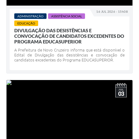
16 JUL 2026 - 15h08
ADMINISTRAÇÃO
ASSISTÊNCIA SOCIAL
EDUCAÇÃO
DIVULGAÇÃO DAS DESISTÊNCIAS E
CONVOCAÇÃO DE CANDIDATOS EXCEDENTES DO
PROGRAMA EDUCASUPERIOR
A Prefeitura de Novo Cruzeiro informa que está disponível o
Edital de Divulgação das desistências e convocação de
candidatos excedentes do Programa EDUCASUPERIOR.
JUL
03