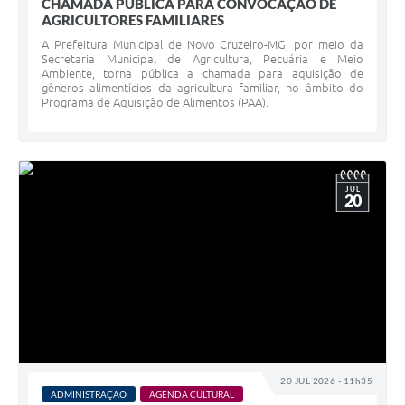
CHAMADA PÚBLICA PARA CONVOCAÇÃO DE
AGRICULTORES FAMILIARES
A Prefeitura Municipal de Novo Cruzeiro-MG, por meio da
Secretaria Municipal de Agricultura, Pecuária e Meio
Ambiente, torna pública a chamada para aquisição de
gêneros alimentícios da agricultura familiar, no âmbito do
Programa de Aquisição de Alimentos (PAA).
JUL
20
20 JUL 2026 - 11h35
ADMINISTRAÇÃO
AGENDA CULTURAL