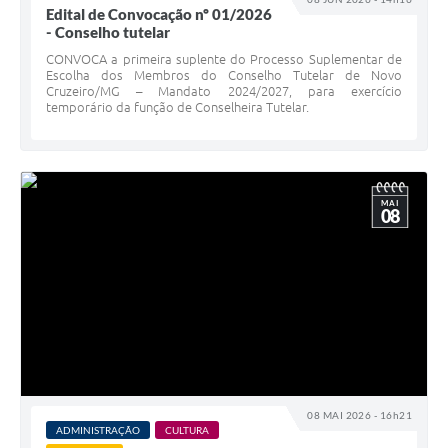
Edital de Convocação nº 01/2026
- Conselho tutelar
CONVOCA a primeira suplente do Processo Suplementar de
Escolha dos Membros do Conselho Tutelar de Novo
Cruzeiro/MG – Mandato 2024/2027, para exercício
temporário da função de Conselheira Tutelar.
MAI
08
08 MAI 2026 - 16h21
ADMINISTRAÇÃO
CULTURA