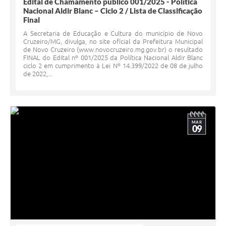
Edital de Chamamento público 001/2025 - Política
Nacional Aldir Blanc – Ciclo 2 / Lista de Classificação
Final
A Secretaria de Educação e Cultura do município de Novo
Cruzeiro/MG, divulga, no site oficial da Prefeitura Municipal
de Novo Cruzeiro (www.novocruzeiro.mg.gov.br) o resultado
FINAL do Edital nº 001/2025 da Política Nacional Aldir Blanc
ciclo 2 em cumprimento à Lei Nº 14.399/2022 de 08 de julho
de 2022,...
MAR
09