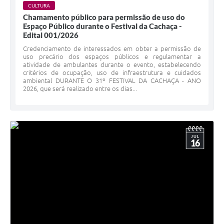
CULTURA
Chamamento público para permissão de uso do
Espaço Público durante o Festival da Cachaça -
Edital 001/2026
Credenciamento de interessados em obter a permissão de
uso precário dos espaços públicos e regulamentar a
atividade de ambulantes durante o evento, estabelecendo
critérios de ocupação, uso de infraestrutura e cuidados
ambiental DURANTE O 31º FESTIVAL DA CACHAÇA - ANO
2026, que será realizado entre os dias...
JUL
16