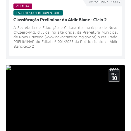
09 MAR 2026 - 16h17
CULTURA
ESPORTES,LAZER E JUVENTUDE
Classificação Preliminar da Aldir Blanc - Ciclo 2
A Secretaria de Educação e Cultura do município de Novo
Cruzeiro/MG, divulga, no site oficial da Prefeitura Municipal
de Novo Cruzeiro (www.novocruzeiro.mg.gov.br) o resultado
PRELIMINAR do Edital nº 001/2025 da Política Nacional Aldir
Blanc ciclo 2
FEV
10