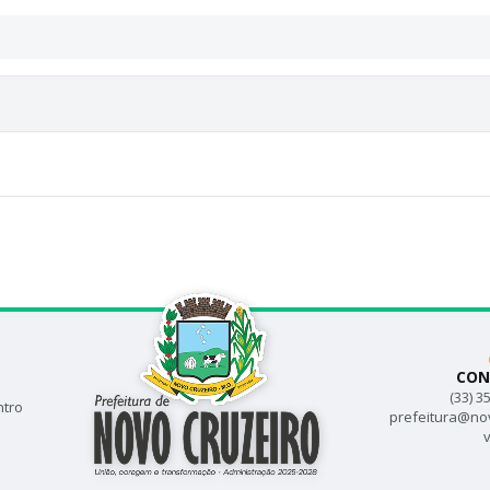
CON
(33) 3
ntro
prefeitura@no
v