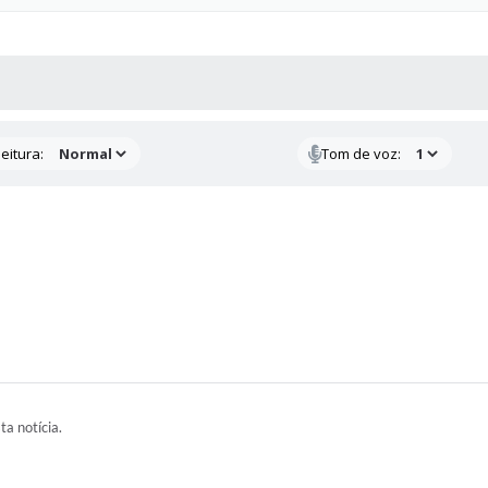
 MÍDIAS
RECEBA NOTÍCIAS
eitura:
Tom de voz:
ta notícia.