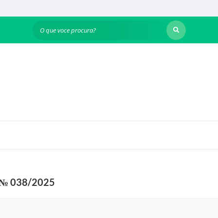
O que voce procura?
 № 038/2025