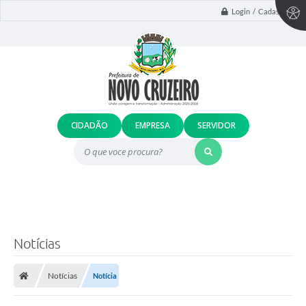
Login / Cadastro
CIDADÃO
EMPRESA
SERVIDOR
O que voce procura?
Notícias
1
Notícias
Notícia
0
0
D