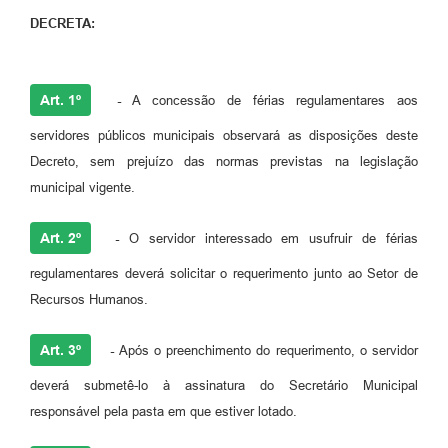
DECRETA:
Art. 1º
-
A concessão de férias regulamentares aos
servidores públicos municipais observará as disposições deste
Decreto, sem prejuízo das normas previstas na legislação
municipal vigente.
Art. 2º
-
O servidor interessado em usufruir de férias
regulamentares deverá solicitar o requerimento junto ao Setor de
Recursos Humanos.
Art. 3º
-
Após o preenchimento do requerimento, o servidor
deverá submetê-lo à assinatura do Secretário Municipal
responsável pela pasta em que estiver lotado.