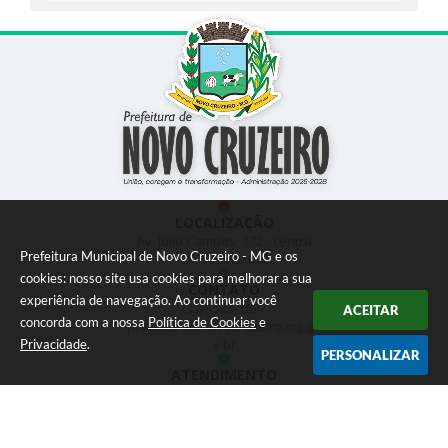
LOCALIZAÇÃO
Av. Júlio Campos, 172 - centro
Prefeitura Municipal de Novo Cruzeiro - MG e os
CEP: 39820-000
cookies: nosso site usa cookies para melhorar a sua
CONTATO
experiência de navegação. Ao continuar você
(33) 3533-1897
ACEITAR
concorda com a nossa
Política de Cookies
e
prefeitura@novocruzeiro.mg.go
v.br
Privacidade
.
PERSONALIZAR
ATENDIMENTO
das 07h:00hr às 12h:00hr
NEWSLETTER
Inscreva-se e receba