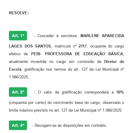
RESOLVE:
Art. 1º
-
Conceder à servidora,
MARLENE APARECIDA
LAGES DOS SANTOS
, matrícula nº
2117
, ocupante do cargo
efetivo de
PEBI- PROFESSORA DE EDUCAÇÃO BÁSICA
,
atualmente investida no cargo em comissão de
Diretor de
Escola
, gratificação nos termos do art. 127 da Lei Municipal nº
1.986/2025;
Art. 2º
-
O valor da gratificação corresponderá a
50%
(cinquenta por cento) do vencimento base do cargo, observado o
limite máximo previsto no art. 127 da Lei Municipal nº 1.986/2025.
Art. 4º
-
Revogam-se as disposições em contrário.