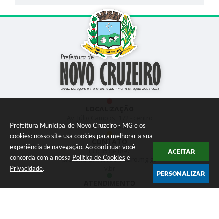
LOCALIZAÇÃO
Av. Júlio Campos, 172 - centro
Prefeitura Municipal de Novo Cruzeiro - MG e os
CEP: 39820-000
cookies: nosso site usa cookies para melhorar a sua
CONTATO
experiência de navegação. Ao continuar você
(33) 3533-1897
ACEITAR
concorda com a nossa
Política de Cookies
e
prefeitura@novocruzeiro.mg.go
v.br
Privacidade
.
PERSONALIZAR
ATENDIMENTO
das 07h:00hr às 12h:00hr
NEWSLETTER
Inscreva-se e receba