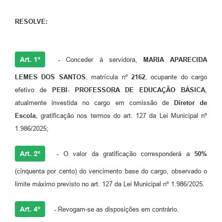
RESOLVE:
Art. 1º
-
Conceder à servidora,
MARIA APARECIDA
LEMES DOS SANTOS
, matrícula nº
2162
, ocupante do cargo
efetivo de
PEBI- PROFESSORA DE EDUCAÇÃO BÁSICA
,
atualmente investida no cargo em comissão de
Diretor de
Escola
, gratificação nos termos do art. 127 da Lei Municipal nº
1.986/2025;
Art. 2º
-
O valor da gratificação corresponderá a
50%
(cinquenta por cento) do vencimento base do cargo, observado o
limite máximo previsto no art. 127 da Lei Municipal nº 1.986/2025.
Art. 4º
-
Revogam-se as disposições em contrário.