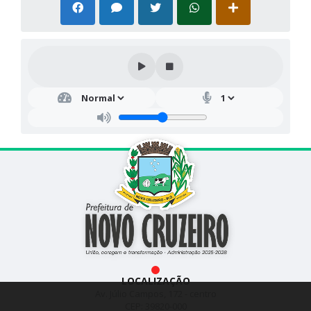
LOCALIZAÇÃO
Av. Júlio Campos, 172 - centro
CEP: 39820-000