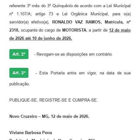
referente 3º mês do 3º Quinquênio de acordo com a Lei Municipal
nº 1.107/A; artigo 73 e Lei Orgânica Municipal, para o(a)
servidor(a) efetivo(a),
RONALDO VAZ RAMOS, Matrícula, nº
2318,
ocupante do cargo de
MOTORISTA
, a partir de
12 de maio
de 2026 até 10 de junho de 2026.
Art. 2º
-
Revogam-se as disposições em contrário.
Art. 3º
-
Esta Portaria entra em vigor, na data de sua
publicação.
PUBLIQUE-SE, REGISTRE-SE E CUMPRA-SE.
Novo Cruzeiro – MG, 12 de maio de 2026.
Viviane Barbosa Pena