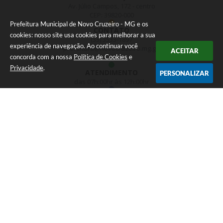
Av. Júlio Campos, 172 - centro
CEP: 39820-000
Prefeitura Municipal de Novo Cruzeiro - MG e os
CONTATO
cookies: nosso site usa cookies para melhorar a sua
(33) 3533-1897
experiência de navegação. Ao continuar você
prefeitura@novocruzeiro.mg.go
ACEITAR
v.br
concorda com a nossa
Política de Cookies
e
Privacidade
.
ATENDIMENTO
PERSONALIZAR
das 07h:00hr às 12h:00hr
NEWSLETTER
Inscreva-se e receba
informativos
CADASTRAR
Versão do Sistema:
3.5.3 - 19/06/2026
Portal atualizado em:
05/08/2026 15:31
Dados Abertos
© Copyright Instar - 2006-2026. Todos os direitos
reservados -
Instar Tecnologia