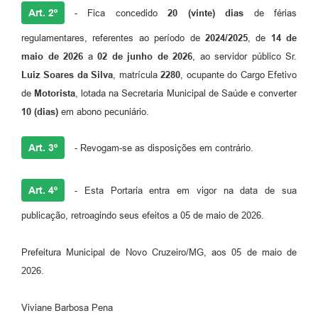
Art. 2º
- Fica concedido
20
(vinte)
dias
de férias
regulamentares, referentes ao período de
2024/2025
, de
14 de
maio de 2026
a
02 de junho de 2026
, ao servidor público Sr.
Luiz Soares da Silva
, matrícula
2280
, ocupante do Cargo Efetivo
de
Motorista
, lotada na Secretaria Municipal de Saúde e converter
10 (dias)
em abono pecuniário.
Art. 3º
- Revogam-se as disposições em contrário.
Art. 4º
- Esta Portaria entra em vigor na data de sua
publicação, retroagindo seus efeitos a 05 de maio de 2026.
Prefeitura Municipal de Novo Cruzeiro/MG, aos 05 de maio de
2026.
Viviane Barbosa Pena