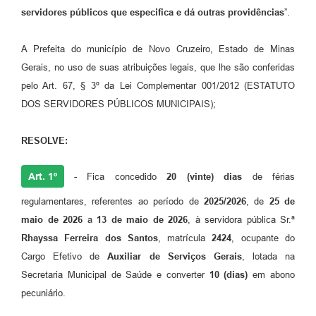
servidores públicos que especifica e dá outras providências
”.
A Prefeita do município de Novo Cruzeiro, Estado de Minas
Gerais, no uso de suas atribuições legais, que lhe são conferidas
pelo Art. 67, § 3º da Lei Complementar 001/2012 (ESTATUTO
DOS SERVIDORES PÚBLICOS MUNICIPAIS);
RESOLVE:
Art. 1º
- Fica concedido
20
(vinte)
dias
de férias
regulamentares, referentes ao período de
2025/2026
, de
25 de
maio de 2026
a
13 de maio de 2026
, à servidora pública Sr.ª
Rhayssa Ferreira dos Santos
, matrícula
2424
, ocupante do
Cargo Efetivo de
Auxiliar de Serviços Gerais
, lotada na
Secretaria Municipal de Saúde e converter
10 (dias)
em abono
pecuniário.