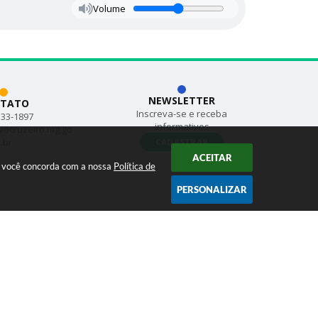
Volume
NEWSLETTER
TATO
Inscreva-se e receba
533-1897
informativos
vocruzeiro.mg.go
.br
CADASTRAR
ACEITAR
ar você concorda com a nossa
Política de
PERSONALIZAR
s Abertos
ogia