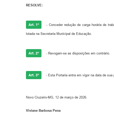
RESOLVE:
Art. 1º
-
Conceder redução de carga horária de trab
lotada na Secretaria Municipal de Educação.
Art. 2º
-
Revogam-se as disposições em contrário.
Art. 3º
-
Esta Portaria entra em vigor na data de sua 
Novo Cruzeiro-MG, 12 de março de 2026.
Viviane Barbosa Pena