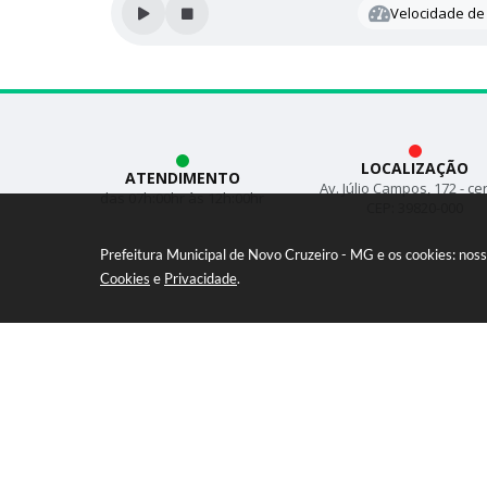
Velocidade de 
LOCALIZAÇÃO
ATENDIMENTO
Av. Júlio Campos, 172 - ce
das 07h:00hr às 12h:00hr
CEP: 39820-000
Prefeitura Municipal de Novo Cruzeiro - MG e os cookies: nos
Cookies
e
Privacidade
.
Versã
© C