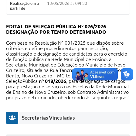
Realização em a
13/05/2026 às 09h30
partir de
EDITAL DE SELEÇÃO PÚBLICA Nº 026/2026
DESIGNAÇÃO POR TEMPO DETERMINADO
Com base na Resolução Nº 001/2025 que dispõe sobre
critérios e define procedimentos para inscrição,
classificação e designação de candidatos para o exercício
de função pública na Rede Municipal de Ensino, a
Secretaria Municipal de Educação do Município de Novo
Cruzeiro, situada na Rua Tancredo Neves, Nº 367, São
Bento, Novo Cruzeiro – MG torna público o Edital de
SeleçãoPública
nº 018/2026
, para designação de cargos
para prestação de serviços nas Escolas da Rede Municipal
de Ensino de Novo Cruzeiro, sob Contrato Administrativo
por prazo determinado, obedecendo às seguintes regras:
1. DO LOCAL E PERÍODO DE SELEÇÃO DOS
CANDIDATOS
Secretarias Vinculadas
1.1 -
LOCAL DA SELEÇÃO: Secretaria Municipal de
Educação
1.2 -
DATA: 13/05/2026
1.3 -
HORÁRIO: 09:30;