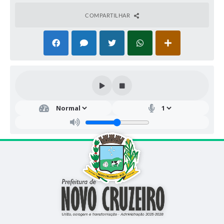
COMPARTILHAR
Edu
caçã
o e
Cult
ura
Shirl
ey
dos
Sant
os
Perei
ra