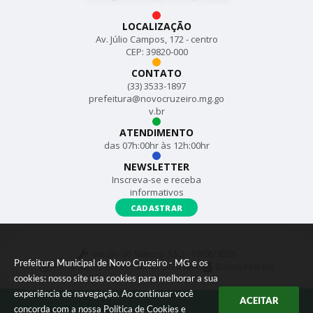
LOCALIZAÇÃO
Av. Júlio Campos, 172 - centro
CEP: 39820-000
CONTATO
(33) 3533-1897
prefeitura@novocruzeiro.mg.go
v.br
ATENDIMENTO
das 07h:00hr às 12h:00hr
NEWSLETTER
Inscreva-se e receba
informativos
CADASTRAR
Versão do Sistema:
3.5.3 - 19/06/2026
Prefeitura Municipal de Novo Cruzeiro - MG e os
Portal atualizado em:
06/08/2026 16:43
Dados Abertos
cookies: nosso site usa cookies para melhorar a sua
experiência de navegação. Ao continuar você
ACEITAR
concorda com a nossa
Política de Cookies
e