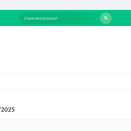
O que voce procura?
2/2025