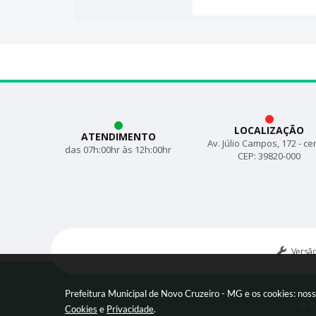
LOCALIZAÇÃO
ATENDIMENTO
Av. Júlio Campos, 172 - ce
das 07h:00hr às 12h:00hr
CEP: 39820-000
Versã
Prefeitura Municipal de Novo Cruzeiro - MG e os cookies: nos
© C
Cookies
e
Privacidade
.