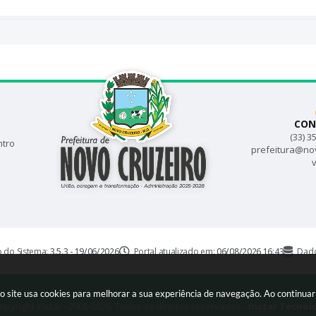
CON
(33) 3
ntro
prefeitura@no
v
o do Sistema:
3.5.3 - 19/06/2026
Portal atualizado em:
06/08/2026 16:43
Dado
so site usa cookies para melhorar a sua experiência de navegação. Ao continu
opyright Instar - 2006-2026. Todos os direitos reservados -
Instar Tecnol