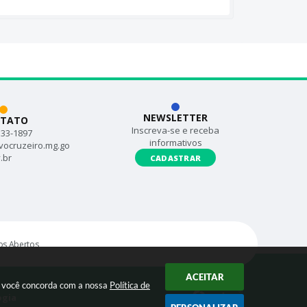
NEWSLETTER
TATO
Inscreva-se e receba
533-1897
informativos
vocruzeiro.mg.go
.br
CADASTRAR
s Abertos
ACEITAR
ar você concorda com a nossa
Política de
ogia