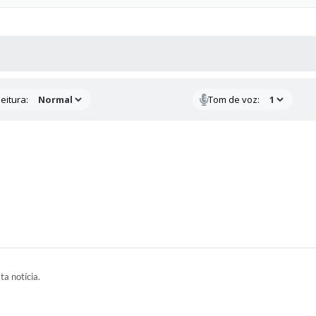
 MÍDIAS
RECEBA NOTÍCIAS
eitura:
Tom de voz:
ta notícia.