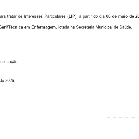
ra tratar de Interesses Particulares (
LIP
), a partir do dia
06 de maio de 2
Gari/Técnica em Enfermagem
, lotada na Secretaria Municipal de Saúde.
publicação.
eiro/MG, aos 05 de maio de 2026.