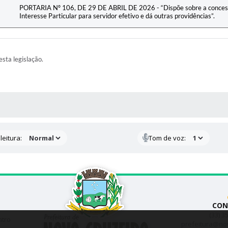
PORTARIA Nº 106, DE 29 DE ABRIL DE 2026 - “Dispõe sobre a concessã
Interesse Particular para servidor efetivo e dá outras providências”.
esta legislação.
AS MÍDIAS
leitura:
Tom de voz:
CON
(33) 3
ntro
prefeitura@no