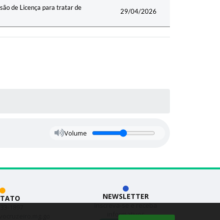
o de Licença para tratar de
29/04/2026
Volume
NEWSLETTER
TATO
Inscreva-se e receba
533-1897
informativos
vocruzeiro.mg.go