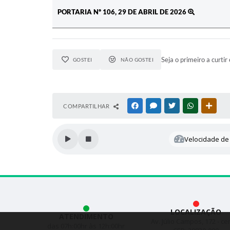
PORTARIA Nº 106, 29 DE ABRIL DE 2026
Seja o primeiro a curtir 
GOSTEI
NÃO GOSTEI
COMPARTILHAR
FACEBOOK
MESSENGER
TWITTER
WHATSAPP
OUTR
Velocidade de 
LOCALIZAÇÃO
ATENDIMENTO
Av. Júlio Campos, 172 - ce
das 07h:00hr às 12h:00hr