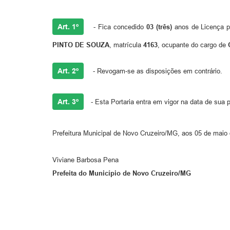
Art. 1º
- Fica concedido
03 (três)
anos de Licença pa
PINTO DE SOUZA
, matrícula
4163
, ocupante do cargo de
Art. 2º
- Revogam-se as disposições em contrário.
Art. 3º
- Esta Portaria entra em vigor na data de sua 
Prefeitura Municipal de Novo Cruz
Viviane Barbosa Pena
Prefeita do Município de Novo Cruzeiro/MG