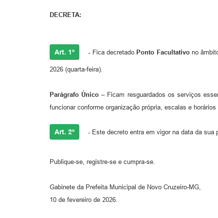
DECRETA:
Art. 1º
-
Fica decretado
Ponto Facultativo
no âmbito 
2026 (quarta-feira).
Parágrafo Único –
Ficam resguardados os serviços essen
funcionar conforme organização própria, escalas e horários 
Art. 2º
-
Este decreto entra em vigor na data da sua 
Publique-se, registre-se e cumpra-se.
Gabinete da Prefeita Municipal de Novo Cruzeiro-MG,
10 de fevereiro de 2026.