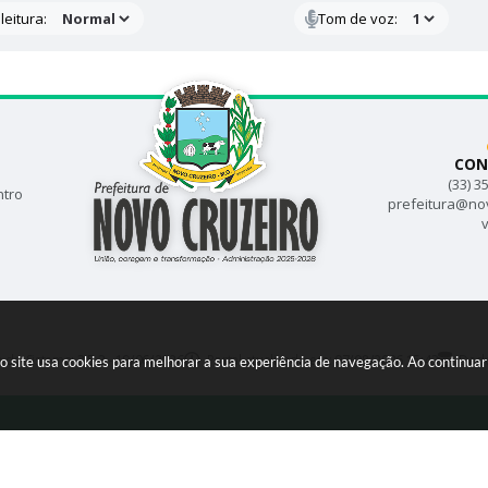
leitura:
Tom de voz:
CON
(33) 3
ntro
prefeitura@no
v
o do Sistema:
3.5.3 - 19/06/2026
Portal atualizado em:
07/08/2026 15:43
Dado
so site usa cookies para melhorar a sua experiência de navegação. Ao continu
opyright Instar - 2006-2026. Todos os direitos reservados -
Instar Tecnol