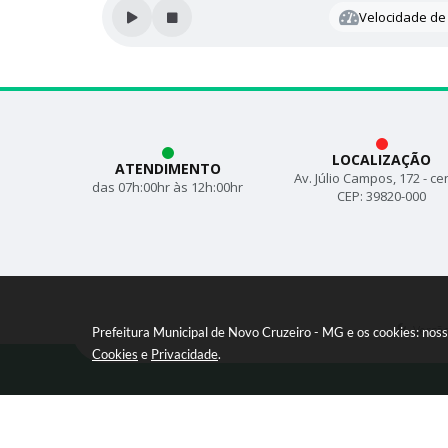
Velocidade de 
LOCALIZAÇÃO
ATENDIMENTO
Av. Júlio Campos, 172 - ce
das 07h:00hr às 12h:00hr
CEP: 39820-000
Versã
Prefeitura Municipal de Novo Cruzeiro - MG e os cookies: nos
Cookies
e
Privacidade
.
© C