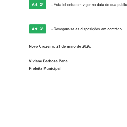
Art. 2º
-
Esta lei entra em vigor na data de sua publi
Art. 3º
-
Revogam-se as disposições em contrário.
Novo Cruzeiro, 21 de maio de 2026.
Viviane Barbosa Pena
Prefeita Municipal