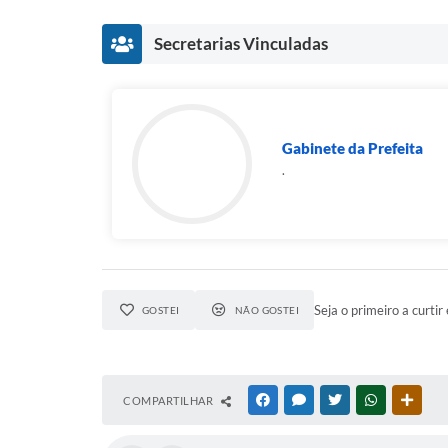
Secretarias Vinculadas
Gabinete da Prefeita
.
Seja o primeiro a curtir 
GOSTEI
NÃO GOSTEI
COMPARTILHAR
FACEBOOK
MESSENGER
TWITTER
WHATSAPP
OUTR