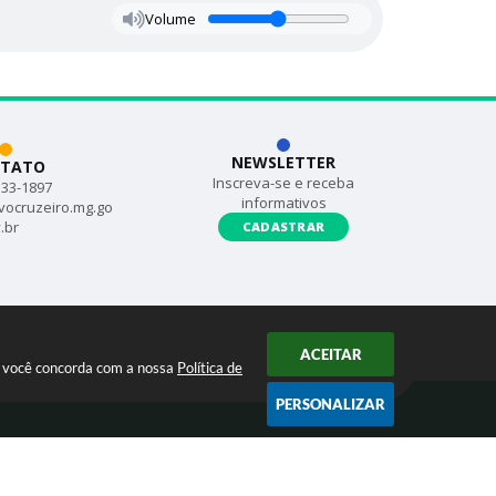
Volume
NEWSLETTER
TATO
Inscreva-se e receba
533-1897
informativos
vocruzeiro.mg.go
.br
CADASTRAR
ACEITAR
s Abertos
ar você concorda com a nossa
Política de
PERSONALIZAR
ogia