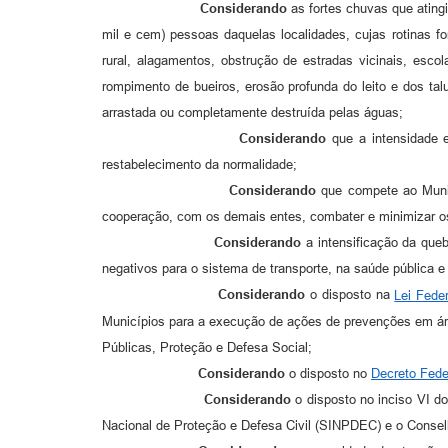
Considerando
as fortes chuvas que ating
mil e cem) pessoas daquelas localidades, cujas rotinas f
rural, alagamentos, obstrução de estradas vicinais, esc
rompimento de bueiros, erosão profunda do leito e dos tal
arrastada ou completamente destruída pelas águas;
Considerando
que a intensidade 
restabelecimento da normalidade;
Considerando
que compete ao Munic
cooperação, com os demais entes, combater e minimizar os
Considerando
a intensificação da que
negativos para o sistema de transporte, na saúde pública e
Considerando
o disposto na
Lei Fede
Municípios para a execução de ações de prevenções em áre
Públicas, Proteção e Defesa Social;
Considerando
o disposto no
Decreto Fede
Considerando
o disposto no inciso VI do
Nacional de Proteção e Defesa Civil (SINPDEC) e o Conse