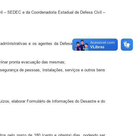
 SEDEC e da Coordenadoria Estadual de Defesa Civil –
 administrativas e os agentes da Defesa Civil, diretamente
erminar pronta evacuação das mesmas;
urança de pessoas, instalações, serviços e outros bens
uízos, elaborar Formulário de Informações do Desastre e do
tos pelo prazo de 180 (cento e oitenta) dias, podendo ser