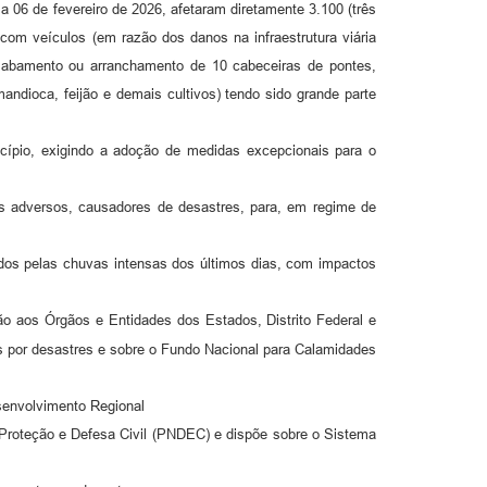
a 06 de fevereiro de 2026, afetaram diretamente 3.100 (três
com veículos (em razão dos danos na infraestrutura viária
desabamento ou arranchamento de 10 cabeceiras de pontes,
andioca, feijão e demais cultivos) tendo sido grande parte
cípio, exigindo a adoção de medidas excepcionais para o
 adversos, causadores de desastres, para, em regime de
dos pelas chuvas intensas dos últimos dias, com impactos
ão aos Órgãos e Entidades dos Estados, Distrito Federal e
s por desastres e sobre o Fundo Nacional para Calamidades
senvolvimento Regional
de Proteção e Defesa Civil (PNDEC) e dispõe sobre o Sistema