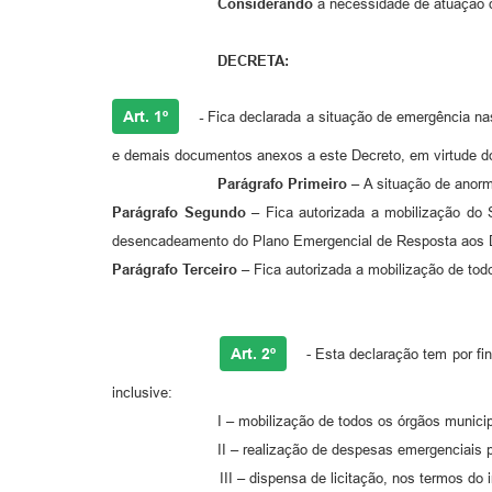
Considerando
a necessidade de atuação d
DECRETA:
Art. 1º
-
Fica declarada a situação de emergência na
e demais documentos anexos a este Decreto, em virtude do 
Parágrafo Primeiro –
A situação de anorm
Parágrafo Segundo –
Fica autorizada a mobilização do
desencadeamento do Plano Emergencial de Resposta aos De
Parágrafo Terceiro –
Fica autorizada a mobilização de to
Art. 2º
- Esta declaração tem por fin
inclusive:
I – mobilização de todos os órgãos municipais par
II – realização de despesas emergenciais para soco
III – dispensa de licitação, nos termos do incis