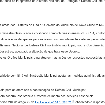
e todos os integrantes do Sistema Nacional de Proteção e Defesa Civil em r
s áreas dos Distritos de Lufa e Queixada do Município de Novo Cruzeiro-MG
desastre classificado e codificado como chuvas intensas –1.3.2.1.4, confor
alidade é válida apenas para as áreas comprovadamente afetadas pelas intem
 Sistema Nacional de Defesa Civil no âmbito municipal, sob a Coordenaç
sastres, adequado à situação de que trata esse Decreto.
dos os Órgãos Municipais para atuarem nas ações de respostas necessárias a
alidade permitir à Administração Municipal adotar as medidas administrativas
a atuarem sob a coordenação da Defesa Civil Municipal;
rro, assistência e restabelecimento dos serviços essenciais;
o VIII do artigo 75 da
Lei Federal nº 14.133/2021
, observado o dispost