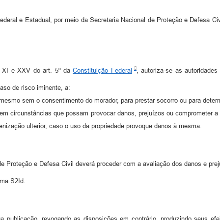
tadual, por meio da Secretaria Nacional de Proteção e Defesa Civil –
s XI e XXV do art. 5º da
Constituição Federal
, autoriza-se as autoridades
so de risco iminente, a:
te, mesmo sem o consentimento do morador, para prestar socorro ou para det
rcunstâncias que possam provocar danos, prejuízos ou comprometer a seg
ndenização ulterior, caso o uso da propriedade provoque danos à mesma.
e Proteção e Defesa Civil deverá proceder com a avaliação dos danos e prej
ema S2Id.
 publicação, revogando as disposições em contrário, produzindo seus efei