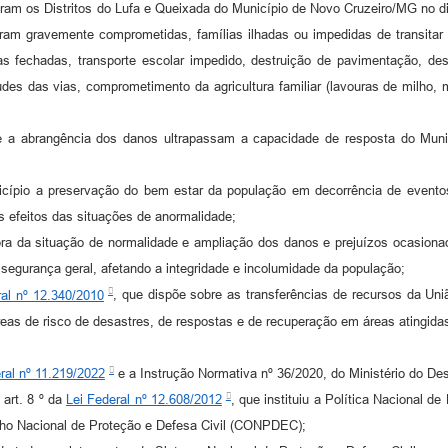
iram os Distritos do Lufa e Queixada do Município de Novo Cruzeiro/MG no di
oram gravemente comprometidas, famílias ilhadas ou impedidas de transitar 
olas fechadas, transporte escolar impedido, destruição de pavimentação, 
udes das vias, comprometimento da agricultura familiar (lavouras de milho, m
e a abrangência dos danos ultrapassam a capacidade de resposta do Muni
ípio a preservação do bem estar da população em decorrência de eventos
 efeitos das situações de anormalidade;
bra da situação de normalidade e ampliação dos danos e prejuízos ocasiona
 segurança geral, afetando a integridade e incolumidade da população;
ral nº 12.340/2010
, que dispõe sobre as transferências de recursos da Uni
as de risco de desastres, de respostas e de recuperação em áreas atingida
ral nº 11.219/2022
e a Instrução Normativa nº 36/2020, do Ministério do De
 art. 8 º da
Lei Federal nº 12.608/2012
, que instituiu a Política Nacional 
lho Nacional de Proteção e Defesa Civil (CONPDEC);