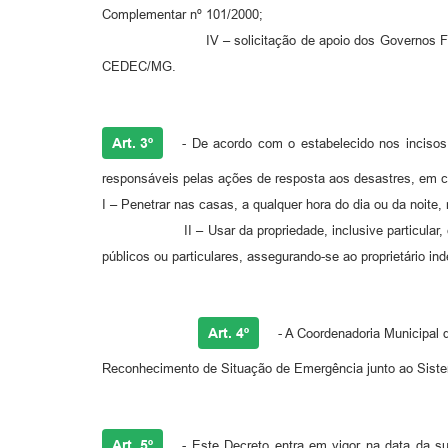
Complementar nº 101/2000;
IV – solicitação de apoio dos Governos Federal e Es
CEDEC/MG.
Art. 3º
- De acordo com o estabelecido nos inciso
responsáveis pelas ações de resposta aos desastres, em ca
I – Penetrar nas casas, a qualquer hora do dia ou da noi
II – Usar da propriedade, inclusive particular, em ci
públicos ou particulares, assegurando-se ao proprietário i
Art. 4º
- A Coordenadoria Municipal d
Reconhecimento de Situação de Emergência junto ao Sist
Art. 5º
- Este Decreto entra em vigor na data da sua