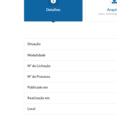
Detalhes
Arqui
(atas, homolog
Situação
Modalidade
Nº da Licitação
Nº do Processo
Publicado em
Realização em
Local