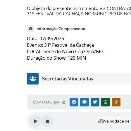
O objeto do presente instrumento é a CONT
31º FESTIVAL DA CACHAÇA NO MUNICÍPIO DE N
Informação Complementar
Data: 07/09/2026
Evento: 31º Festival da Cachaça
LOCAL: Sede do Novo Cruzeiro/MG
Duração do Show: 120 MIN
Secretarias Vinculadas
E
COMPARTILHAR
FACEBOOK
MESSENGER
TWITTER
WHATSAPP
OUTRAS
d
u
c
Velocidade de l
a
ç