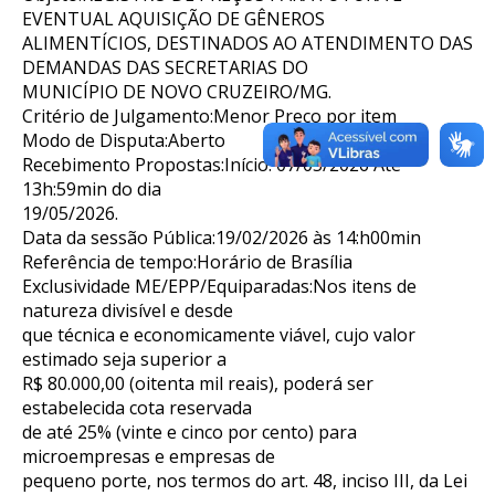
EVENTUAL AQUISIÇÃO DE GÊNEROS
ALIMENTÍCIOS, DESTINADOS AO ATENDIMENTO DAS
DEMANDAS DAS SECRETARIAS DO
MUNICÍPIO DE NOVO CRUZEIRO/MG.
Critério de Julgamento:Menor Preço por item
Modo de Disputa:Aberto
Recebimento Propostas:Início: 07/05/2026 Até
13h:59min do dia
19/05/2026.
Data da sessão Pública:19/02/2026 às 14:h00min
Referência de tempo:Horário de Brasília
Exclusividade ME/EPP/Equiparadas:Nos itens de
natureza divisível e desde
que técnica e economicamente viável, cujo valor
estimado seja superior a
R$ 80.000,00 (oitenta mil reais), poderá ser
estabelecida cota reservada
de até 25% (vinte e cinco por cento) para
microempresas e empresas de
pequeno porte, nos termos do art. 48, inciso III, da Lei