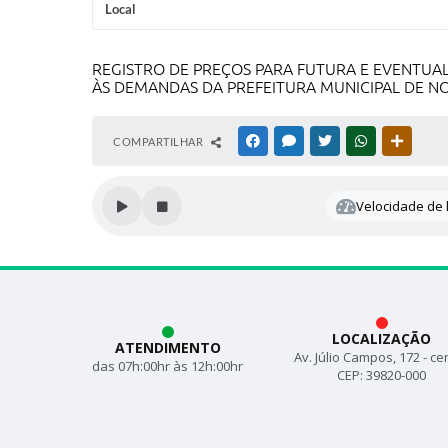
Local
REGISTRO DE PREÇOS PARA FUTURA E EVENTUAL
ÀS DEMANDAS DA PREFEITURA MUNICIPAL DE N
COMPARTILHAR
FACEBOOK
MESSENGER
TWITTER
WHATSAPP
OUTRAS
Velocidade de l
LOCALIZAÇÃO
ATENDIMENTO
Av. Júlio Campos, 172 - ce
das 07h:00hr às 12h:00hr
CEP: 39820-000