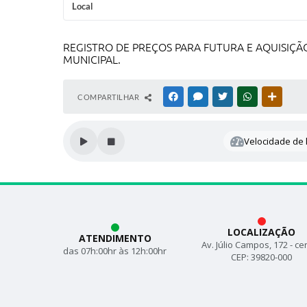
Local
REGISTRO DE PREÇOS PARA FUTURA E AQUISIÇÃO
MUNICIPAL.
COMPARTILHAR
FACEBOOK
MESSENGER
TWITTER
WHATSAPP
OUTRAS
Velocidade de l
LOCALIZAÇÃO
ATENDIMENTO
Av. Júlio Campos, 172 - ce
das 07h:00hr às 12h:00hr
CEP: 39820-000