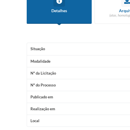
Detalhes
Arqui
(atas, homolog
Situação
Modalidade
Nº da Licitação
Nº do Processo
Publicado em
Realização em
Local