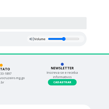
Volume
NEWSLETTER
TATO
Inscreva-se e receba
533-1897
informativos
vocruzeiro.mg.go
.br
CADASTRAR