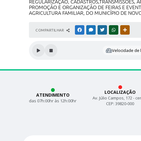
REGULARIZAÇÃO, CADASTROS,TRANSMISSÕES, A
PROMOÇÃO E ORGANIZAÇÃO DE FEIRAS E EVEN
AGRICULTURA FAMILIAR, DO MUNICÍPIO DE NO
COMPARTILHAR
FACEBOOK
MESSENGER
TWITTER
WHATSAPP
OUTRAS
Velocidade de l
LOCALIZAÇÃO
ATENDIMENTO
Av. Júlio Campos, 172 - ce
das 07h:00hr às 12h:00hr
CEP: 39820-000