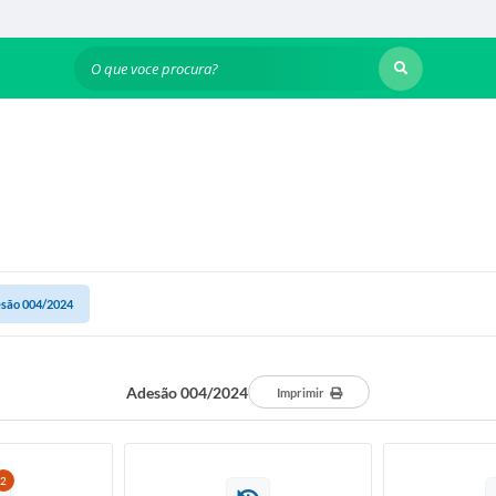
O que voce procura?
são 004/2024
Adesão 004/2024
Imprimir
2