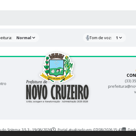
 MÍDIAS
eitura:
Tom de voz:
CON
(33) 3
ntro
prefeitura@no
v
o do Sistema:
3.5.3 - 19/06/2026
Portal atualizado em:
07/08/2026 15:43
Dado