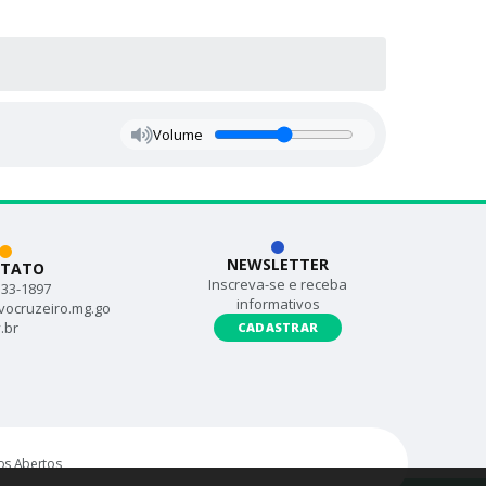
Volume
NEWSLETTER
TATO
Inscreva-se e receba
533-1897
informativos
vocruzeiro.mg.go
.br
CADASTRAR
s Abertos