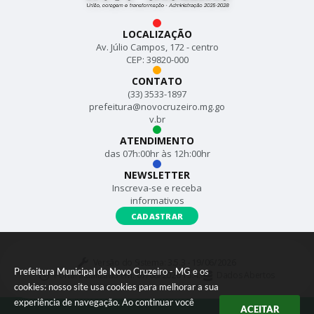
LOCALIZAÇÃO
Av. Júlio Campos, 172 - centro
CEP: 39820-000
CONTATO
(33) 3533-1897
prefeitura@novocruzeiro.mg.go
v.br
ATENDIMENTO
das 07h:00hr às 12h:00hr
NEWSLETTER
Inscreva-se e receba
informativos
CADASTRAR
Versão do Sistema:
3.5.3 - 19/06/2026
Prefeitura Municipal de Novo Cruzeiro - MG e os
Portal atualizado em:
07/08/2026 15:43
Dados Abertos
cookies: nosso site usa cookies para melhorar a sua
experiência de navegação. Ao continuar você
ACEITAR