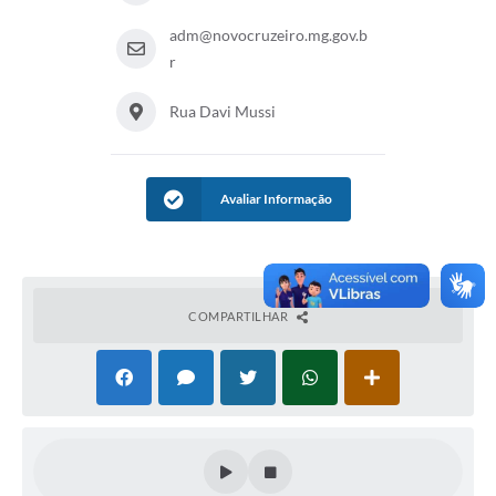
adm@novocruzeiro.mg.gov.b
r
Rua Davi Mussi
Avaliar Informação
COMPARTILHAR