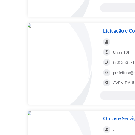
Licitação e C
.
8h às 18h
(33) 3533-
prefeitura@
AVENIDA J
Obras e Servi
.