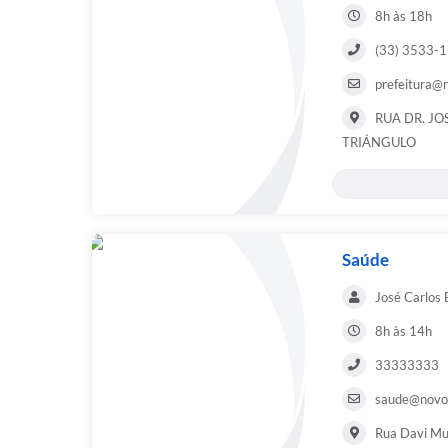
8h às 18h
(33) 3533-
prefeitura@
RUA DR. JO
TRIÁNGULO
Saúde
José Carlos 
8h às 14h
33333333
saude@novoc
Rua Davi Mu