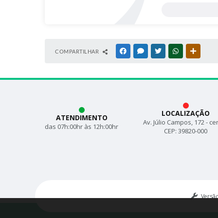
COMPARTILHAR
FACEBOOK
MESSENGER
TWITTER
WHATSAPP
OUTRAS
LOCALIZAÇÃO
ATENDIMENTO
Av. Júlio Campos, 172 - ce
das 07h:00hr às 12h:00hr
CEP: 39820-000
Versã