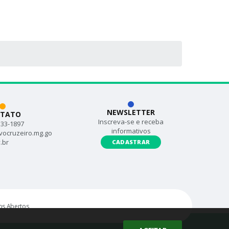
NEWSLETTER
TATO
Inscreva-se e receba
533-1897
informativos
vocruzeiro.mg.go
.br
CADASTRAR
s Abertos