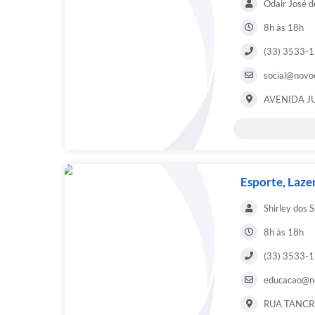
Odair José d
8h às 18h
(33) 3533-
social@novoc
AVENIDA J
Esporte, Laze
Shirley dos 
8h às 18h
(33) 3533-
educacao@no
RUA TANCR