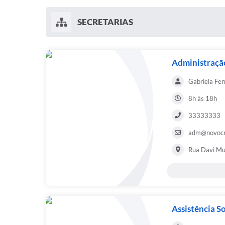
SECRETARIAS
Administraçã
Gabriela Fer
8h às 18h
33333333
adm@novocru
Rua Davi Mu
Assistência So