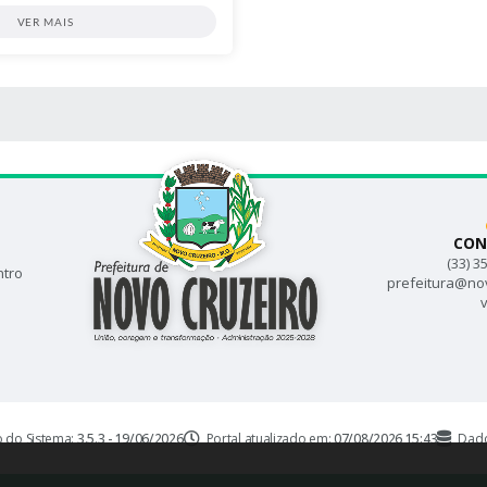
VER MAIS
 MÍDIAS
CON
(33) 3
ntro
prefeitura@no
v
o do Sistema:
3.5.3 - 19/06/2026
Portal atualizado em:
07/08/2026 15:43
Dado