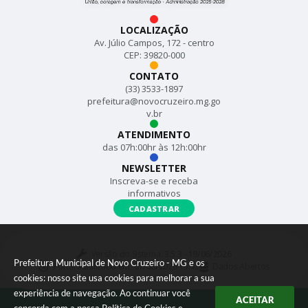
LOCALIZAÇÃO
Av. Júlio Campos, 172 - centro
CEP: 39820-000
CONTATO
(33) 3533-1897
prefeitura@novocruzeiro.mg.go
v.br
ATENDIMENTO
das 07h:00hr às 12h:00hr
NEWSLETTER
Inscreva-se e receba
informativos
CADASTRAR
Versão do Sistema:
3.5.3 - 19/06/2026
Prefeitura Municipal de Novo Cruzeiro - MG e os
Portal atualizado em:
07/08/2026 15:43
Dados Abertos
cookies: nosso site usa cookies para melhorar a sua
experiência de navegação. Ao continuar você
ACEITAR