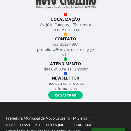
LOCALIZAÇÃO
Av. Júlio Campos, 172 - centro
CEP: 39820-000
CONTATO
(33) 3533-1897
prefeitura@novocruzeiro.mg.go
v.br
ATENDIMENTO
das 07h:00hr às 12h:00hr
NEWSLETTER
Inscreva-se e receba
informativos
CADASTRAR
Versão do Sistema:
3.5.3 - 19/06/2026
Prefeitura Municipal de Novo Cruzeiro - MG e os
Portal atualizado em:
06/08/2026 16:43
Dados Abertos
cookies: nosso site usa cookies para melhorar a sua