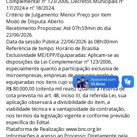
Complementar nº 123/2006, Decretos Municipais nº
17/2024 e nº 18/2024.
Critério de Julgamento: Menor Preço por item
Modo de Disputa: Aberto
Recebimento Propostas: Até 07h:59min do dia
22/06/2026.
Data da sessão Pública: 22/06/2026 às 08h:00min
Referência de tempo: Horário de Brasília
Exclusividade ME/EPP/Equiparadas: Aplicam-se as
disposições da Lei Complementar nº 123/2006,
especialmente quanto à participação exclusiva de
microempresas, empresas de pequeno porte e
equiparadas nos itens cujo valor estimado seja de até
R$ 80.000,00 (oitenta mil reais). Quanto à reserva de
cota prevista no art. 48, inciso III, da referida Lei, sua
aplicação observará a divisibilidade do item, a
viabilidade técnica e a vantajosidade da contratação,
nos termos da legislação vigente e conforme previsão
específica do Edital.
Plataforma de Realização: www.bnc.org.br
Informações e acesso ao Processo: Diretamente pela