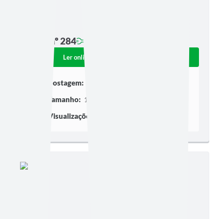
Edição nº 284
Ler online
Baixar
Postagem:
24/04/2026 às 08h39
Tamanho:
102,71 KB | 3 páginas
Visualizações:
104