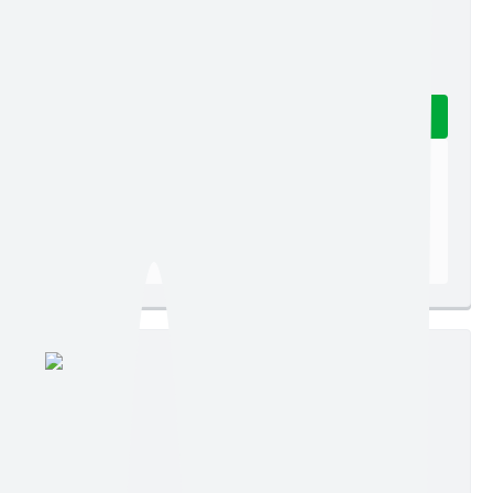
Edição nº 285
Ler online
Baixar
Postagem:
27/04/2026 às 09h26
Tamanho:
103,80 KB | 3 páginas
Visualizações:
109