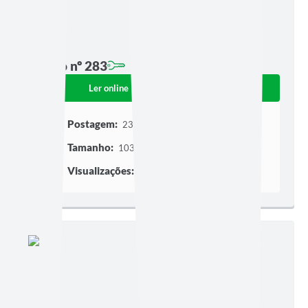
Edição nº 283
Ler online
Baixar
Postagem:
23/04/2026 às 08h20
Tamanho:
103,00 KB | 3 páginas
Visualizações:
126