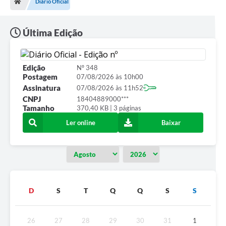
Diário Oficial
Última Edição
Edição
Nº 348
Postagem
07/08/2026 às 10h00
Assinatura
07/08/2026 às 11h52
CNPJ
18404889000***
Tamanho
370,40 KB | 3 páginas
Ler online
Baixar
D
S
T
Q
Q
S
S
26
27
28
29
30
31
1